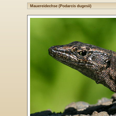
Mauereidechse (Podarcis dugesii)